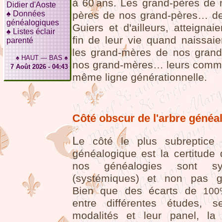
à 60 ans. Les grand-pères de 
Didier d'Aoste
pères de nos grand-pères… d
♠
Données
généalogiques
Guiers et d'ailleurs, atteignaie
♠
Listes éclair
fin de leur vie quand naissaie
parenté
les grand-mères de nos gran
♠
HAUT
—
BAS
♠
nos grand-mères… leurs commè
7 Août 2026 - 04:43
même ligne générationnelle.
Côté obscur de l'arbre généa
L
e côté le plus subreptice 
généalogique est la certitude 
nos généalogies sont sym
(systémiques) et non pas gé
Bien que des écarts de
100
entre différentes études, s
modalités et leur panel, la 