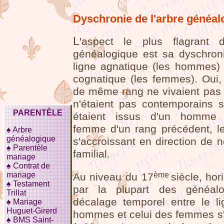
Dyschronie de l'arbre généal
L
'aspect le plus flagrant 
généalogique est sa dyschroni
ligne agnatique (les hommes) e
cognatique (les femmes). Oui,
de même rang ne vivaient pas
n'étaient pas contemporains se
PARENTÈLE
étaient issus d'un homme
femme d'un rang précédent, l
♠
Arbre
généalogique
s'accroissant en direction de 
♠
Parentèle
familial.
mariage
♠
Contrat de
ème
mariage
Au niveau du 17
siècle, hori
♠
Testament
par la plupart des généalog
Trillat
décalage temporel entre le l
♠
Mariage
Huguet-Girerd
hommes et celui des femmes s'
♠
BMS Saint-