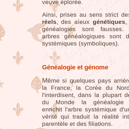
veuve éplorée.
Ainsi, prises au sens strict d
réels
, des aïeux
génétiques
,
généalogies sont fausses.
arbres généalogiques sont d
systémiques (symboliques).
Généalogie et génome
M
ême si quelques pays arri
la France, la Corée du Nord
l'interdisent, dans la plupart 
du Monde la généalogie g
enrichit l'arbre systémique d'
vérité qui traduit la réalité i
parentèle et des filiations.