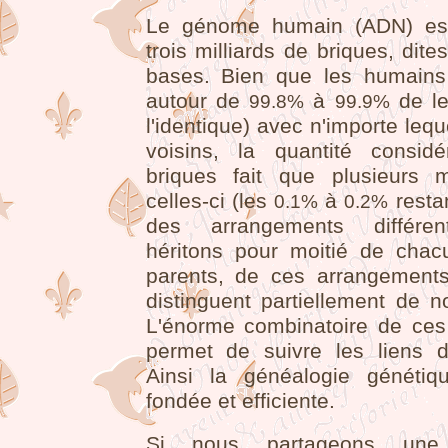
Le génome humain (ADN) est
trois milliards de briques, dite
bases. Bien que les humains
autour de
à
de le
99.8%
99.9%
l'identique) avec n'importe lequ
voisins, la quantité consid
briques fait que plusieurs m
celles-ci (les
à
resta
0.1%
0.2%
des arrangements différe
héritons pour moitié de cha
parents, de ces arrangement
distinguent partiellement de n
L'énorme combinatoire de ces 
permet de suivre les liens de 
Ainsi la généalogie génétiqu
fondée et efficiente.
Si nous partageons une v