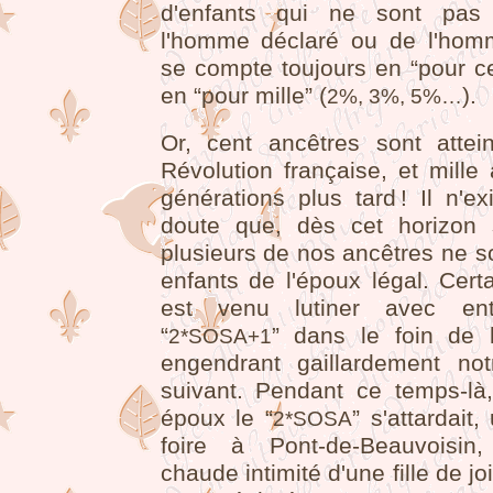
d'enfants qui ne sont pas
l'homme déclaré ou de l'homme
se compte toujours en “pour ce
en “pour mille” (
).
2%, 3%, 5%…
Or, cent ancêtres sont attei
Révolution française, et mille 
générations plus tard ! Il n'e
doute que, dès cet horizon 
plusieurs de nos ancêtres ne s
enfants de l'époux légal. Cert
est venu lutiner avec entr
“
” dans le foin de 
2*SOSA+1
engendrant gaillardement not
suivant. Pendant ce temps-là
époux le “
” s'attardait
2*SOSA
foire à Pont-de-Beauvoisin
chaude intimité d'une fille de jo