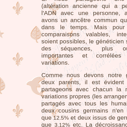
(altération ancienne qui a p
l'ADN avec une personne, a
avons un ancêtre commun que
dans le temps. Mais pour
comparaisons valables, inter
soient possibles, le généticien 
des séquences, plus o
importantes et corrélée
variations.
Comme nous devons notre 
deux parents, il est éviden
partageons avec chacun la m
variations propres (les arrang
partagés avec tous les huma
deux cousins germains n'en 
que
et deux issus de ger
12.5%
que
etc. La décroissanc
3.12%