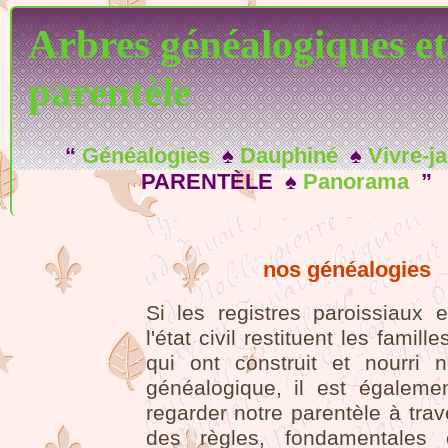
Arbres généalogiques et
parentèle
“
Généalogies
♠
Dauphiné
♠
Vivre-ja
PARENTÈLE ♠
Panorama
”
nos généalogies
Si les registres paroissiaux 
l'état civil restituent les famil
qui ont construit et nourri n
généalogique, il est égalemen
regarder notre parentèle à traver
des règles, fondamentales e